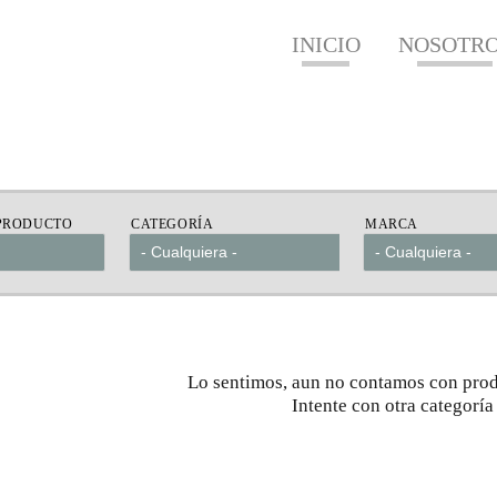
Pasar al
contenido
INICIO
NOSOTR
principal
PRODUCTO
CATEGORÍA
MARCA
Lo sentimos, aun no contamos con prod
Intente con otra categoría