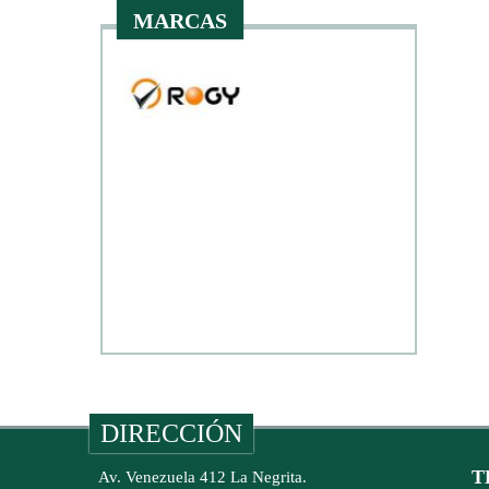
MARCAS
DIRECCIÓN
T
Av. Venezuela 412 La Negrita.