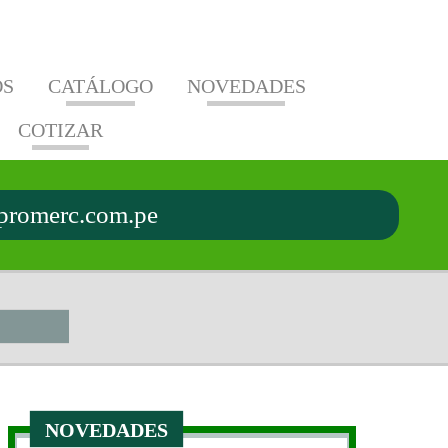
OS
CATÁLOGO
NOVEDADES
COTIZAR
CION DE
CION DE
S ESPECIALES
ON DE
MOMÁGNETICOS
promerc.com.pe
AS
NOVEDADES